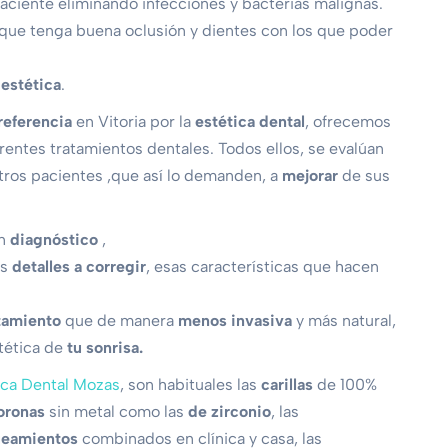
aciente eliminando infecciones y bacterias malignas.
que tenga buena oclusión y dientes con los que poder
estética
.
 referencia
en Vitoria por la
estética dental
, ofrecemos
rentes tratamientos dentales. Todos ellos, se evalúan
ros pacientes ,que así lo demanden, a
mejorar
de sus
un
diagnóstico
,
os
detalles a corregir
, esas características que hacen
tamiento
que de manera
menos invasiva
y más natural,
tética de
tu sonrisa.
ica Dental Mozas
, son habituales las
carillas
de 100%
oronas
sin metal como las
de zirconio
, las
ueamientos
combinados en clínica y casa, las