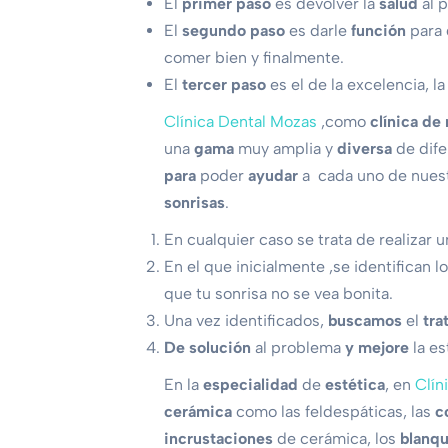
El
primer paso
es devolver la
salud
al p
El
segundo paso
es darle
función
para 
comer bien y finalmente.
El
tercer paso
es el de la excelencia, la
Clínica Dental Mozas
,como
clínica de
una
gama
muy amplia y
diversa
de dife
para
poder
ayudar
a cada uno de nuest
sonrisas
.
En cualquier caso se trata de realizar 
En el que inicialmente ,se identifican l
que tu sonrisa no se vea bonita.
Una vez identificados,
buscamos
el
tra
De solución
al problema
y mejore
la es
En la
especialidad
de
estética
, en
Clín
cerámica
como las feldespáticas, las
c
incrustaciones
de cerámica, los
blanq