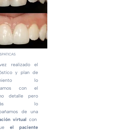
SPATICAS
ez realizado el
óstico y plan de
tamiento lo
icamos con el
mo detalle pero
emás lo
pañamos de una
ación virtual
con
que
el paciente