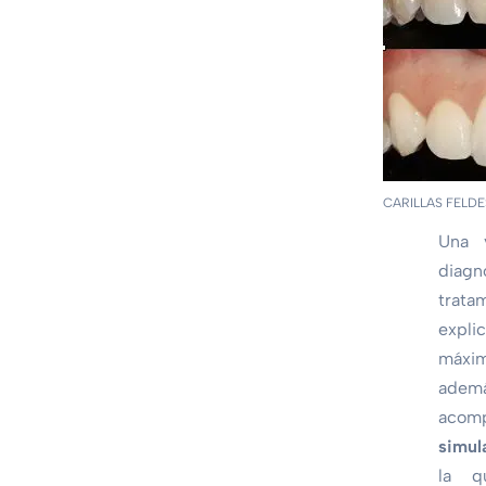
CARILLAS FELDE
Una v
diagn
tra
expl
máxi
ad
acom
simul
la 