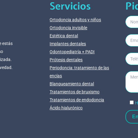
Servicios
Pi
Ortodoncia adultos y niños
Ortodoncia invisible
Estética dental
e estás
Implantes dentales
so
Odontopediatría + PADI
lizada.
Prótesis dentales
evedad.
Periodoncia: tratamiento de las
encías
Blanqueamiento dental
Tratamientos de bruxismo
Tratamientos de endodoncia
H
Ácido hialurónico