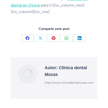
dental en Vitoria
para ti.[/vc_column_text]
[/vc_column][/vc_row]
Comparte este post
Share
Share
Share
Share
Share
on
on
on
on
on
Facebook
X
Pinterest
WhatsApp
LinkedIn
Autor:
Clínica dental
Mozas
https://www.clinicadentalmozas.com