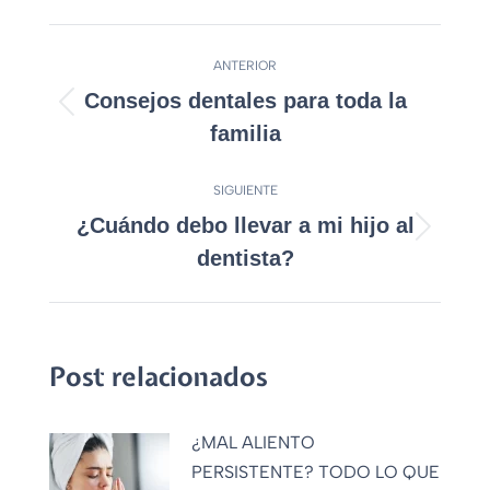
Navegación
ANTERIOR
entre
Consejos dentales para toda la
Publicación
publicaciones
familia
anterior:
SIGUIENTE
¿Cuándo debo llevar a mi hijo al
Publicación
dentista?
siguiente:
Post relacionados
¿MAL ALIENTO
PERSISTENTE? TODO LO QUE