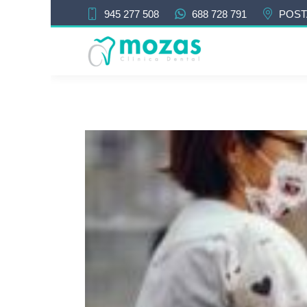
945 277 508
688 728 791
POST