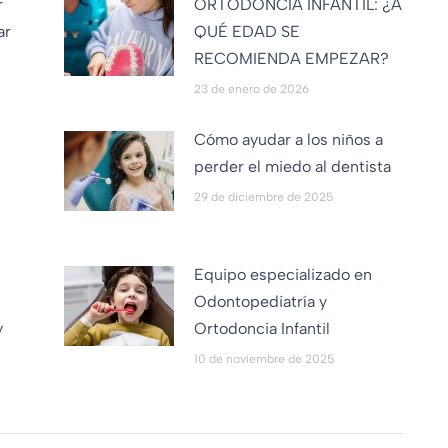
r
ORTODONCIA INFANTIL: ¿A
ar
QUÉ EDAD SE
RECOMIENDA EMPEZAR?
23 de enero de 2026
Cómo ayudar a los niños a
perder el miedo al dentista
29 de diciembre de 2025
Equipo especializado en
:
Odontopediatría y
y
Ortodoncia Infantil
10 de noviembre de 2025