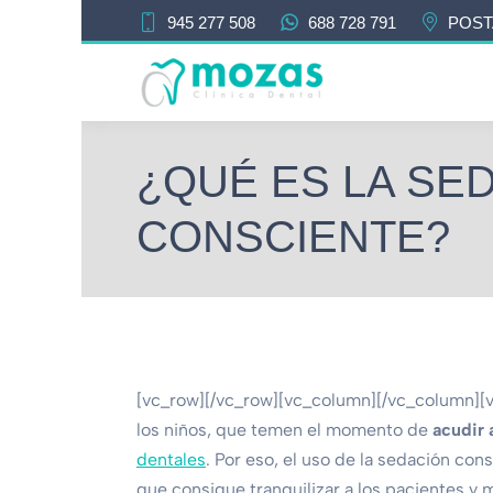
945 277 508
688 728 791
POST
¿QUÉ ES LA SE
CONSCIENTE?
[vc_row][/vc_row][vc_column][/vc_column][
los niños, que temen el momento de
acudir 
dentales
. Por eso, el uso de la sedación co
que consigue tranquilizar a los pacientes y 