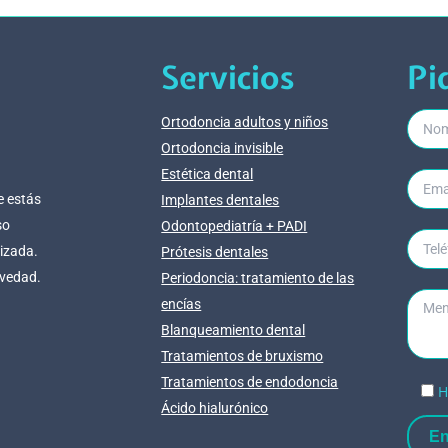
Servicios
Pi
Ortodoncia adultos y niños
Ortodoncia invisible
Estética dental
e estás
Implantes dentales
so
Odontopediatría + PADI
lizada.
Prótesis dentales
evedad.
Periodoncia: tratamiento de las
encías
Blanqueamiento dental
Tratamientos de bruxismo
Tratamientos de endodoncia
H
Ácido hialurónico