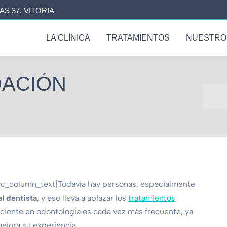
AS 37, VITORIA
LA CLÍNICA
TRATAMIENTOS
NUESTRO
DACIÓN
Estás 
vc_column_text]
Todavía hay personas, especialmente
al dentista
, y eso lleva a aplazar los
tratamientos
nsciente en odontología es cada vez más frecuente, ya
mejora su experiencia.