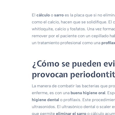
El
cálculo
o
sarro
es la placa que si no elim
como el calcio, hacen que se solidifique. El
whitloquite
,
calcio y fosfatos. Una vez forma
remover por el paciente con un cepillado hab
un tratamiento profesional como una
profila
¿Cómo se pueden evit
provocan periodontit
La manera de combatir las bacterias que prov
enferme, es con una
buena higiene oral
. Esp
higiene dental
o profilaxis. Este procedimien
ultrasonidos. El ultrasónico dental o scaler
que permite
eliminar el sarro
o cálculo acumu