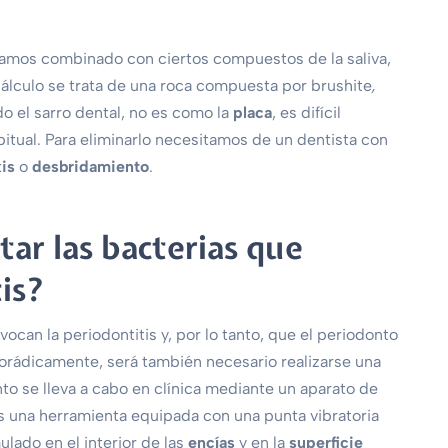
inamos combinado con ciertos compuestos de la saliva,
 cálculo se trata de una roca compuesta por brushite
,
do el sarro dental, no es como la
placa
, es difícil
itual. Para eliminarlo necesitamos de un dentista con
xis
o
desbridamiento
.
ar las bacterias que
is?
ocan la periodontitis y, por lo tanto, que el periodonto
orádicamente, será también necesario realizarse una
to se lleva a cabo en clínica mediante un aparato de
 es una herramienta equipada con una punta vibratoria
lado en el interior de las
encías
y en la
superficie