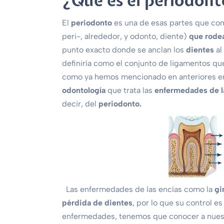
¿Qué es el periodon
El
periodonto
es una de esas partes que com
peri-, alrededor, y odonto, diente)
que rodea
punto exacto donde se anclan los
dientes
al
definiría como el conjunto de ligamentos que 
como ya hemos mencionado en anteriores ent
odontología
que trata las
enfermedades de l
decir, del
periodonto.
Las enfermedades de las encías como la
gi
pérdida de dientes
, por lo que su control e
enfermedades, tenemos que conocer a nuestr